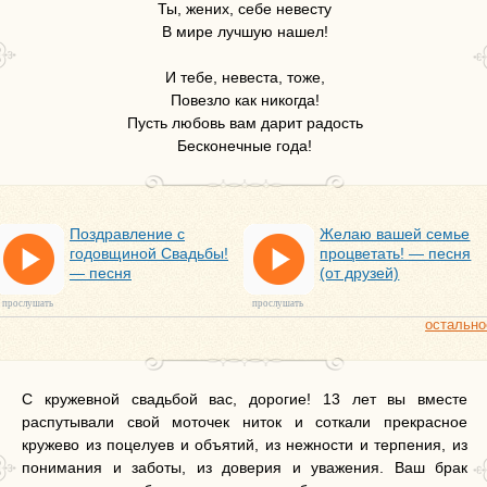
Ты, жених, себе невесту
В мире лучшую нашел!
И тебе, невеста, тоже,
Повезло как никогда!
Пусть любовь вам дарит радость
Бесконечные года!
Поздравление с
Желаю вашей семье
годовщиной Свадьбы!
процветать! — песня
— песня
(от друзей)
прослушать
прослушать
остально
С кружевной свадьбой вас, дорогие! 13 лет вы вместе
распутывали свой моточек ниток и соткали прекрасное
кружево из поцелуев и объятий, из нежности и терпения, из
понимания и заботы, из доверия и уважения. Ваш брак