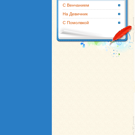
С Венчанием
На Девичник
С Помолвкой