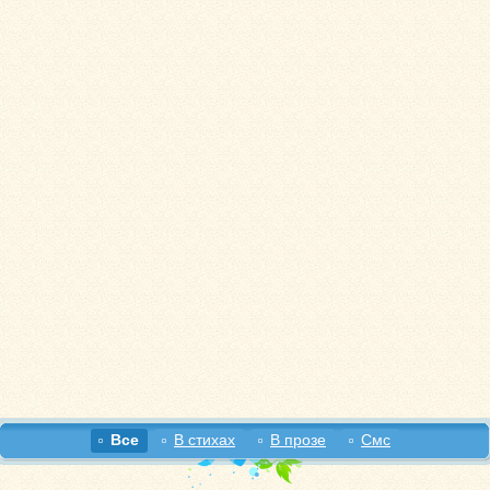
Все
В стихах
В прозе
Смс