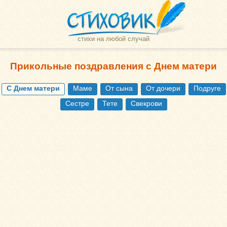
стихи на любой случай
Прикольные поздравления с Днем матери
С Днем матери
Маме
От сына
От дочери
Подруге
Сестре
Тете
Свекрови