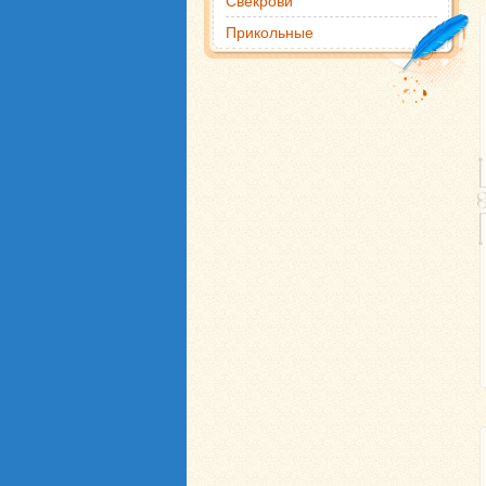
Свекрови
Прикольные