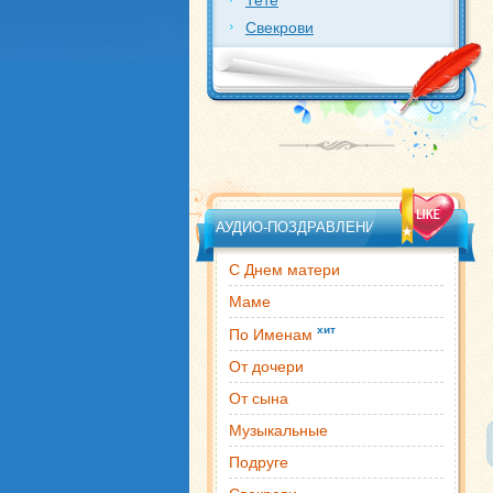
Тете
Свекрови
АУДИО-ПОЗДРАВЛЕНИЯ
С Днем матери
Маме
хит
По Именам
От дочери
От сына
Музыкальные
Подруге