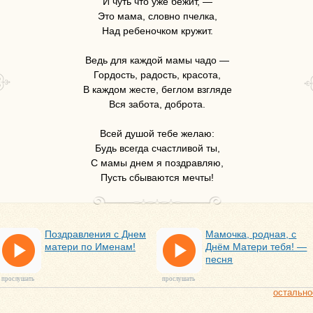
И чуть что уже бежит, —
Это мама, словно пчелка,
Над ребеночком кружит.
Ведь для каждой мамы чадо —
Гордость, радость, красота,
В каждом жесте, беглом взгляде
Вся забота, доброта.
Всей душой тебе желаю:
Будь всегда счастливой ты,
С мамы днем я поздравляю,
Пусть сбываются мечты!
Поздравления с Днем
Мамочка, родная, с
матери по Именам!
Днём Матери тебя! —
песня
прослушать
прослушать
остально