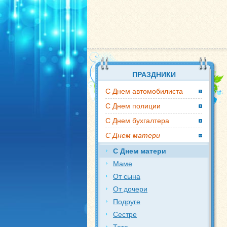
ПРАЗДНИКИ
С Днем автомобилиста
С Днем полиции
С Днем бухгалтера
С Днем матери
С Днем матери
Маме
От сына
От дочери
Подруге
Сестре