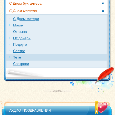
С Днем бухгалтера
С Днем матери
С Днем матери
Маме
От сына
От дочери
Подруге
Сестре
Тете
Свекрови
АУДИО-ПОЗДРАВЛЕНИЯ