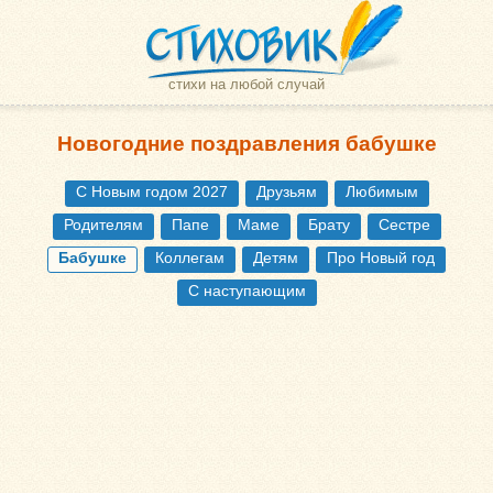
стихи на любой случай
Новогодние поздравления бабушке
С Новым годом 2027
Друзьям
Любимым
Родителям
Папе
Маме
Брату
Сестре
Бабушке
Коллегам
Детям
Про Новый год
С наступающим