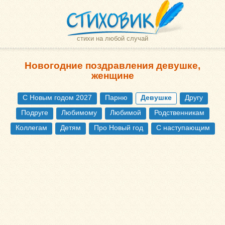
стихи на любой случай
Новогодние поздравления девушке,
женщине
С Новым годом 2027
Парню
Девушке
Другу
Подруге
Любимому
Любимой
Родственникам
Коллегам
Детям
Про Новый год
С наступающим