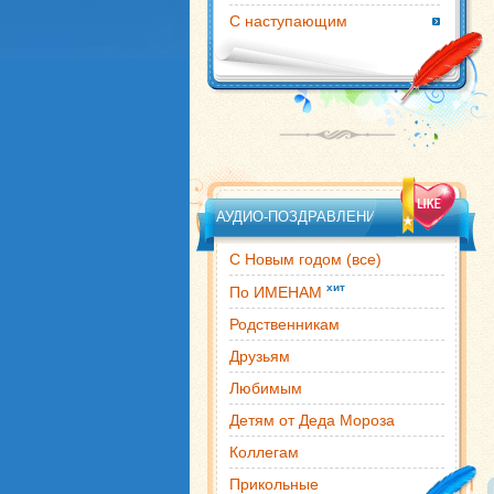
С наступающим
АУДИО-ПОЗДРАВЛЕНИЯ
С Новым годом (все)
хит
По ИМЕНАМ
Родственникам
Друзьям
Любимым
Детям от Деда Мороза
Коллегам
Прикольные