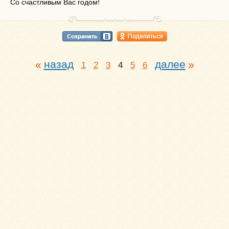
Со счастливым Вас годом!
назад
далее
1
2
3
4
5
6