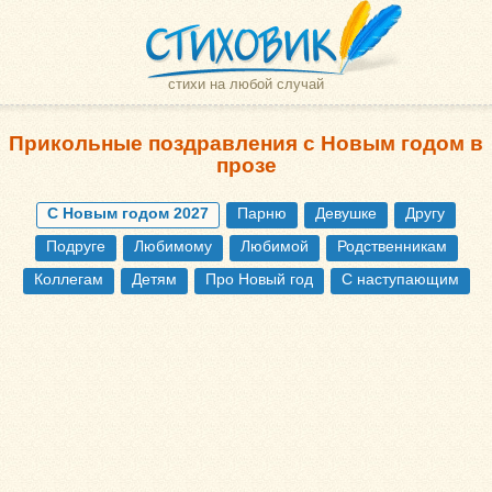
стихи на любой случай
Прикольные поздравления с Новым годом в
прозе
С Новым годом 2027
Парню
Девушке
Другу
Подруге
Любимому
Любимой
Родственникам
Коллегам
Детям
Про Новый год
С наступающим