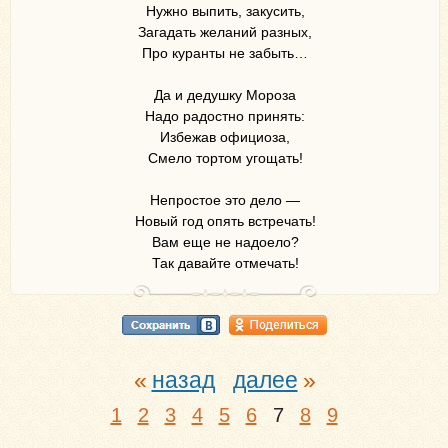
Нужно выпить, закусить,
Загадать желаний разных,
Про куранты не забыть…
Да и дедушку Мороза
Надо радостно принять:
Избежав официоза,
Смело тортом угощать!
Непростое это дело —
Новый год опять встречать!
Вам еще не надоело?
Так давайте отмечать!
назад
далее
1
2
3
4
5
6
7
8
9