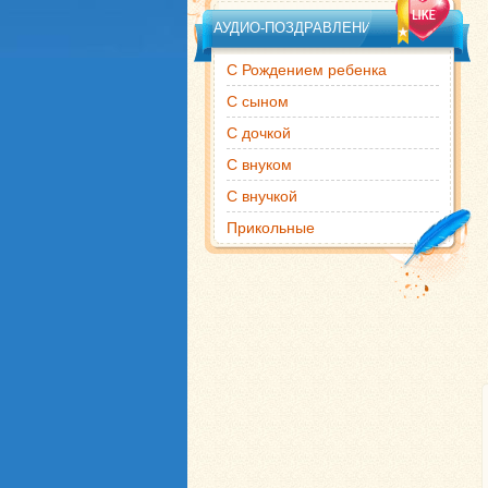
АУДИО-ПОЗДРАВЛЕНИЯ
С Рождением ребенка
С сыном
С дочкой
С внуком
С внучкой
Прикольные