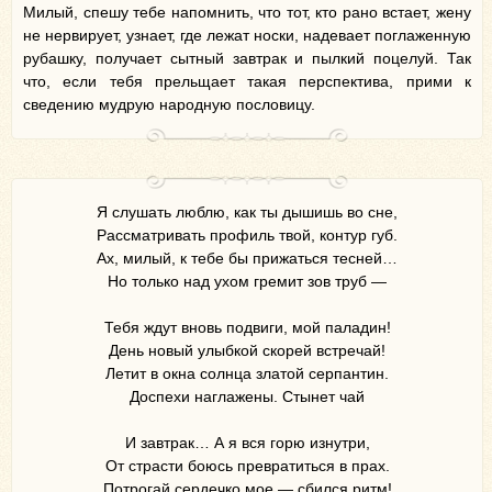
Милый, спешу тебе напомнить, что тот, кто рано встает, жену
не нервирует, узнает, где лежат носки, надевает поглаженную
рубашку, получает сытный завтрак и пылкий поцелуй. Так
что, если тебя прельщает такая перспектива, прими к
сведению мудрую народную пословицу.
Я слушать люблю, как ты дышишь во сне,
Рассматривать профиль твой, контур губ.
Ах, милый, к тебе бы прижаться тесней…
Но только над ухом гремит зов труб —
Тебя ждут вновь подвиги, мой паладин!
День новый улыбкой скорей встречай!
Летит в окна солнца златой серпантин.
Доспехи наглажены. Стынет чай
И завтрак… А я вся горю изнутри,
От страсти боюсь превратиться в прах.
Потрогай сердечко мое — сбился ритм!