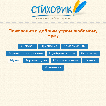
стихи на любой случай
Пожелания с добрым утром любимому
мужу
О любви
Признания
Комплименты
Хорошего настроения
С добрым утром
Любимому
Мужу
Хорошего дня
Спокойной ночи
Скучаю
Извинения