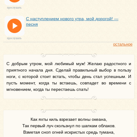
прослушать
С наступлением нового утра, мой дорогой! —
песня
прослушать
остальное
С добрым утром, мой любимый муж! Желаю радостного и
приятного начала дня. Сделай правильный выбор в пользу
ноги, с которой стоит встать, чтобы день стал успешным. И
пусть момент, когда ты встаешь, совпадет во времени с
мгновением, когда ты перестаешь спать!
Как яхты киль взрезает волны океана,
Так первый луч скользнул по шапкам облаков.
Взметая сноп огней искристых средь тумана,