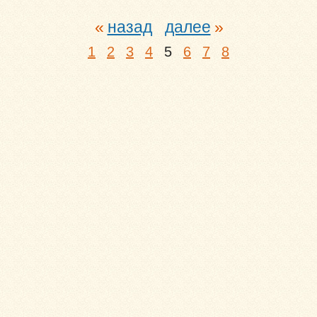
назад
далее
1
2
3
4
5
6
7
8