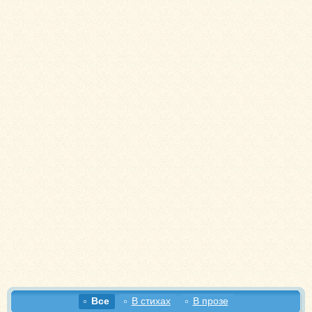
Все
В стихах
В прозе