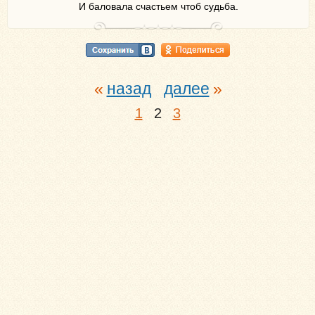
И баловала счастьем чтоб судьба.
назад
далее
1
2
3