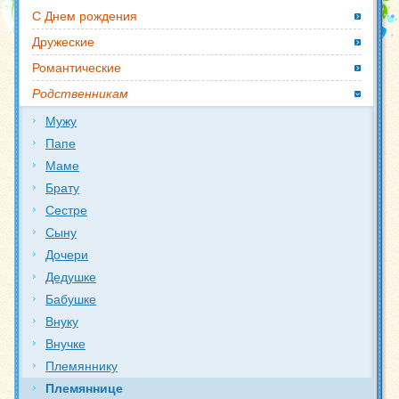
С Днем рождения
Дружеские
Романтические
Родственникам
Мужу
Папе
Маме
Брату
Сестре
Сыну
Дочери
Дедушке
Бабушке
Внуку
Внучке
Племяннику
Племяннице