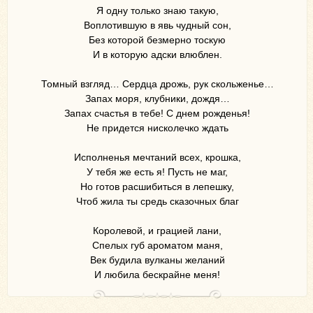
Я одну только знаю такую,
Воплотившую в явь чудный сон,
Без которой безмерно тоскую
И в которую адски влюблен.
Томный взгляд… Сердца дрожь, рук скольженье…
Запах моря, клубники, дождя…
Запах счастья в тебе! С днем рожденья!
Не придется нисколечко ждать
Исполненья мечтаний всех, крошка,
У тебя же есть я! Пусть не маг,
Но готов расшибиться в лепешку,
Чтоб жила ты средь сказочных благ
Королевой, и грацией лани,
Спелых губ ароматом маня,
Век будила вулканы желаний
И любила бескрайне меня!