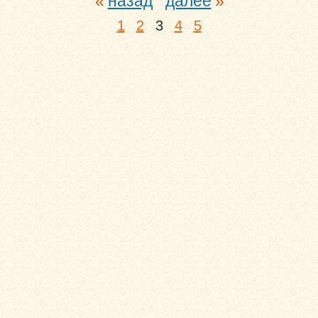
назад
далее
1
2
3
4
5