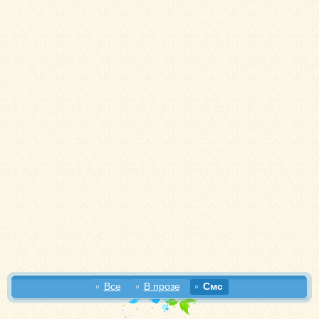
Все
В прозе
Смс