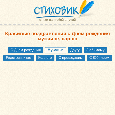
стихи на любой случай
Красивые поздравления с Днем рождения
мужчине, парню
С Днем рождения
Мужчине
Другу
Любимому
Родственникам
Коллеге
С прошедшим
С Юбилеем