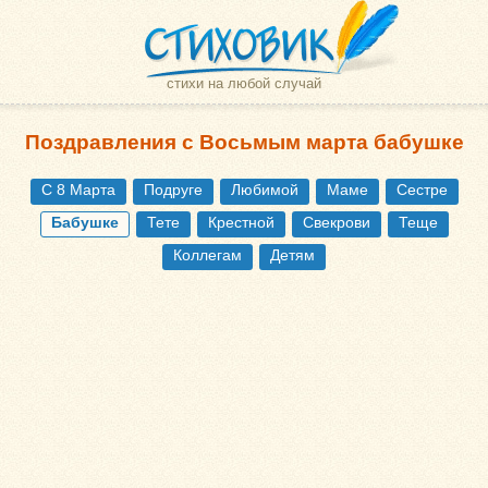
стихи на любой случай
Поздравления с Восьмым марта бабушке
С 8 Марта
Подруге
Любимой
Маме
Сестре
Бабушке
Тете
Крестной
Свекрови
Теще
Коллегам
Детям