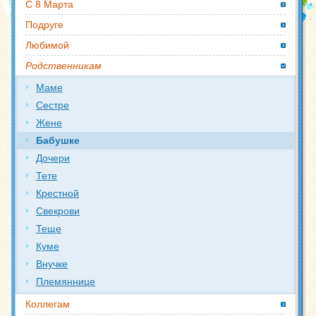
С 8 Марта
Подруге
Любимой
Родственникам
Маме
Сестре
Жене
Бабушке
Дочери
Тете
Крестной
Свекрови
Теще
Куме
Внучке
Племяннице
Коллегам