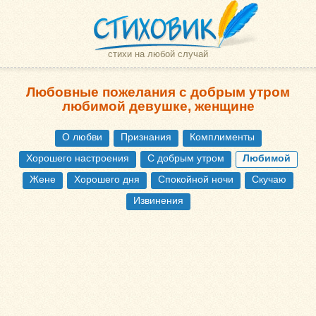
стихи на любой случай
Любовные пожелания с добрым утром
любимой девушке, женщине
О любви
Признания
Комплименты
Хорошего настроения
С добрым утром
Любимой
Жене
Хорошего дня
Спокойной ночи
Скучаю
Извинения