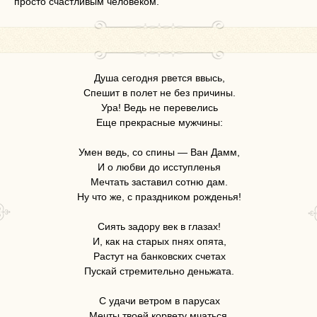
просто счастливым человеком.
Душа сегодня рвется ввысь,
Спешит в полет не без причины.
Ура! Ведь не перевелись
Еще прекрасные мужчины:
Умен ведь, со спины — Ван Дамм,
И о любви до исступленья
Мечтать заставил сотню дам.
Ну что же, с праздником рожденья!
Сиять задору век в глазах!
И, как на старых пнях опята,
Растут на банковских счетах
Пускай стремительно деньжата.
С удачи ветром в парусах
Мечты твоей корвету мчаться.