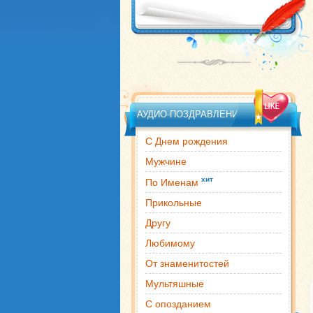
АУДИО-ПОЗДРАВЛЕНИЯ
С Днем рождения
Мужчине
хит
По Именам
Прикольные
Другу
Любимому
От знаменитостей
Мультяшные
С опозданием