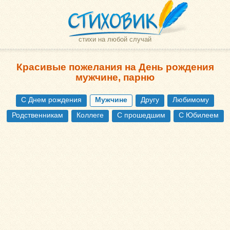
стихи на любой случай
Красивые пожелания на День рождения
мужчине, парню
С Днем рождения
Мужчине
Другу
Любимому
Родственникам
Коллеге
С прошедшим
С Юбилеем