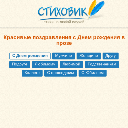
стихи на любой случай
Красивые поздравления с Днем рождения в
прозе
С Днем рождения
Мужчине
Женщине
Другу
Подруге
Любимому
Любимой
Родственникам
Коллеге
С прошедшим
С Юбилеем