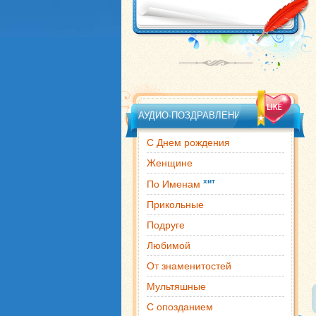
АУДИО-ПОЗДРАВЛЕНИЯ
С Днем рождения
Женщине
хит
По Именам
Прикольные
Подруге
Любимой
От знаменитостей
Мультяшные
С опозданием