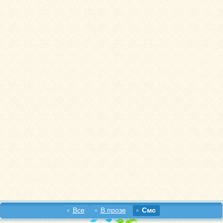
Все
В прозе
Смс