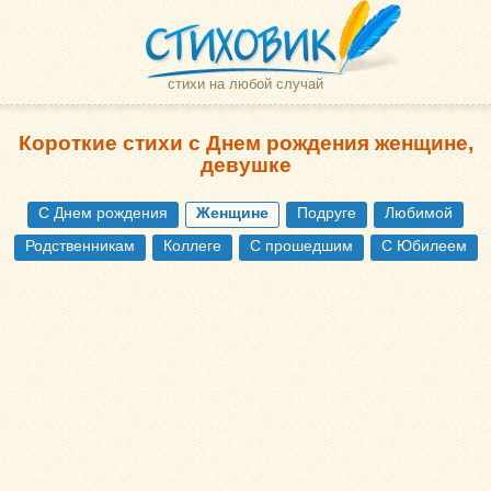
стихи на любой случай
Короткие стихи с Днем рождения женщине,
девушке
С Днем рождения
Женщине
Подруге
Любимой
Родственникам
Коллеге
С прошедшим
С Юбилеем