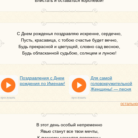
Блистать и оставаться королевой!
С Днем рожденья поздравляю искренне, сердечно,
Пусть, красавица, с тобою счастье будет вечно,
Будь прекрасной и цветущей, словно сад весною,
Будь обласканной судьбою, солнцем и луною!
Поздравления с Днем
Для самой
рождения по Именам!
головокружительной
Женщины! — песня
прослушать
прослушать
остально
В этот день особый непременно
Явью станут все твои мечты,
К лучшему начнутся перемены,